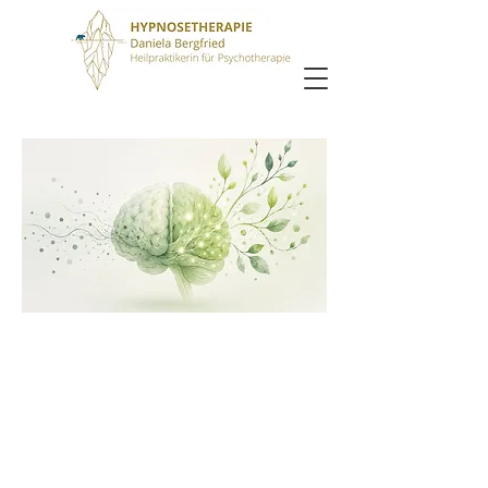
„Das Gehirn verfügt über eine
natürliche Fähigkeit zur
Verarbeitung belastender
Erfahrungen.“
Francine
Shapiro
1948 -
2019