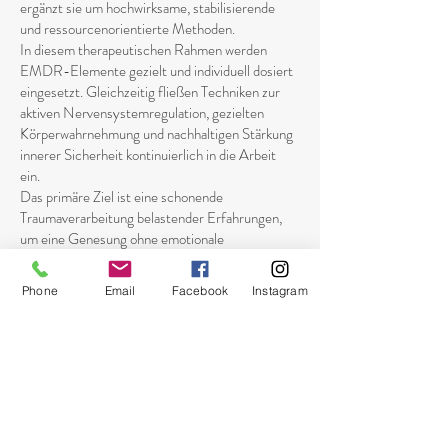
ergänzt sie um hochwirksame, stabilisierende
und ressourcenorientierte Methoden.
In diesem therapeutischen Rahmen werden
EMDR-Elemente gezielt und individuell dosiert
eingesetzt. Gleichzeitig fließen Techniken zur
aktiven Nervensystemregulation, gezielten
Körperwahrnehmung und nachhaltigen Stärkung
innerer Sicherheit kontinuierlich in die Arbeit
ein.
Das primäre Ziel ist eine schonende
Traumaverarbeitung belastender Erfahrungen,
um eine Genesung ohne emotionale
Überflutung oder Retraumatisierung zu
ermöglichen.
Phone
Email
Facebook
Instagram
Vorgehen in meiner Praxis
Die therapeutische Arbeit erfolgt in klaren,
nachvollziehbaren Schritten: Zunächst steht
der Aufbau von emotionaler Stabilität im
Vordergrund. Hierbei werden innere
Ressourcen gezielt gestärkt und das